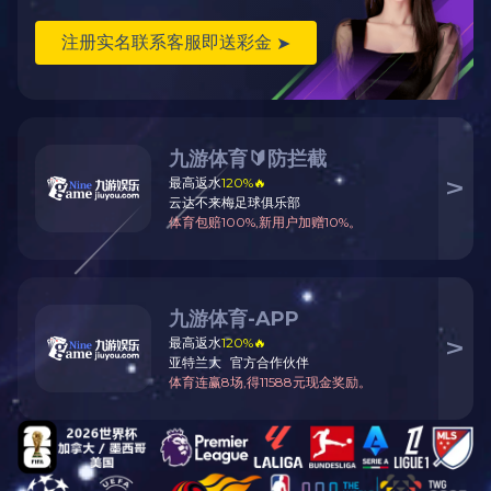
除所有污染物。在高盐浓度下，核酸选择性地结合到
核酸提
膜洗涤去掉，，本品可代替Whatman GF/B或其它竞品
取原料
提取流程
酶制剂
化学原
产品特性与优点
核酸吸
料
核酸
附柱和
吸附
过滤
产品参数
滤膜
柱
器
核酸
推荐应用
核酸
吸附
耗材
保存条件
室温
滤膜
即用试
稳定性
长达
重量
218
磁珠
剂
厚度
1.0
研磨材