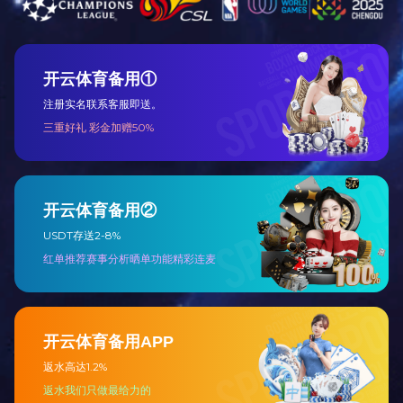
滤膜孔径(平均孔径)
1.0u
样品采
料
规格
20 
质粒吸附产量（高盐介导）
3层
集与保
质粒吸附产量（醇介导）
3层
存
高盐
吸附条件
加&
PCR/RT-
洗脱体积
3层小
PCR系
下载资源
列
说明书
电泳和
更多详细信息
DNA
Marker