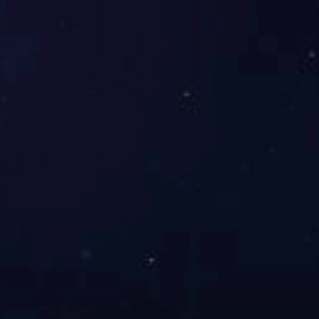
公司名称：开云体育
电话：020-89857862
订货电话1：020-89857862（李
小姐）
广东省外订货电话2：
13660745235（孔小姐）
广州市订货电话3：
18027426573（朱先生）
渠道（OEM/代理）：
13149396062（叶小姐）
大工业客户：13430287051（朱
先生）
技术支持：17851716391（黄先
生）
海外渠道：18926228736 （房
小姐）