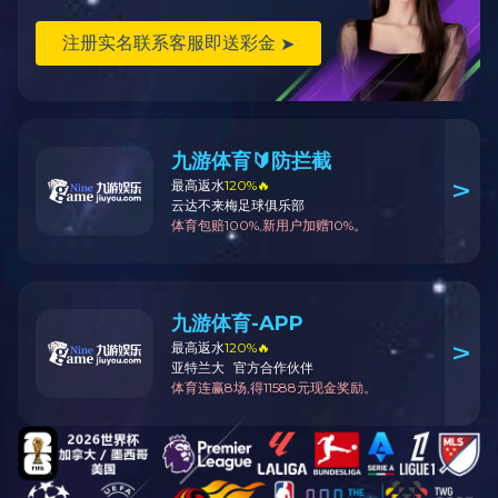
D2146-03
磁珠法
盐析法(SolPure)
(MagPure)
酚氯仿(Trizol系
产品简介
临床核酸提取
列）
HiPure Nucleic Acid Concentrate
醇）沉淀回收核酸，需要长时间离心，以及存在
试剂(备案）
传统醇类往往还需加入核酸促沉剂，如糖原，tR
HiPure Nucleic Acid Concentrat
核酸提取原料
浓缩过程丢失的风险。HiPure NA Concentra
样品采集与保
存
提取流程
PCR/RT-PCR系
本试剂盒采用玻纤滤膜纯化技术，只需进行简单的
列
加入结合液后转移至纯化柱中进行离心或抽滤，D