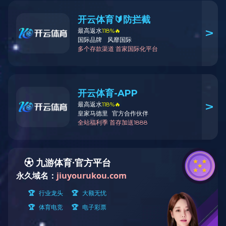
D2146
首页
>
产品信息
>
核酸提取试剂
>
产品信息
核酸浓缩试剂盒
核酸提取试剂
DNA/RNA反应液中浓缩DNA或RNA
柱法(HiPure)
货号
质粒提取
核酸纯化
D2146-01
DNA提取
RNA提取
D2146-02
核酸共提
(AllPure)
病原核酸提取