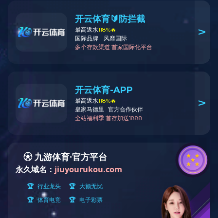
AR413
首页
>
产品信息
>
核酸提取仪器
>
核
产品信息
植物DNA中提预装试剂盒
核酸提取试
从高达200mg植物样品中提取总DNA
剂
货号
临床核酸提
AR413
取试剂(备
案）
核酸提取原
产品简介