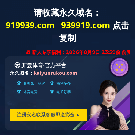
开云体育
开云体育
Guangzhou 开云
Guangzhou 开云
（中国）
（中国）
Biotechnology Co.,
Biotechnology Co.,
Ltd.
Ltd.
CH
CH
首页
首页
信息资讯
信息资讯
产品信息
产品信息
OEM服务
OEM服务
技术支持
技术支持
销售网络
销售网络