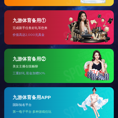
塑料耗材
首页
信息资讯
产品信息
OEM服务
技术支持
销售网络
粤ICP备
Copyright 2020 开云体育 ALL RIGHTS RESERVED