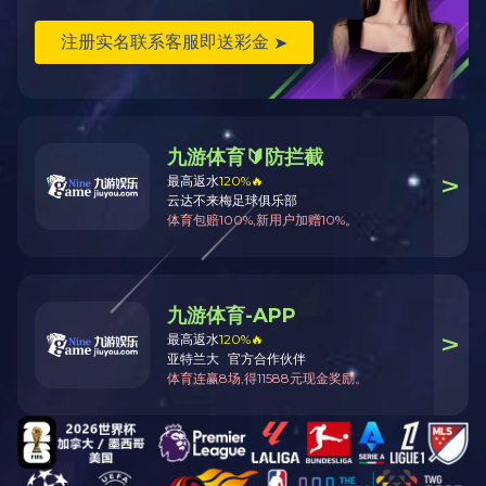
提取流程
料
酶制剂
产品特性与优点
化学原料
核酸吸附柱
耗材
和滤膜
产品参数
即用试剂
磁珠
下载资源
研磨材料
更多详细信息
样品采集与
保存