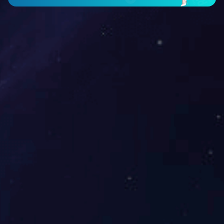
世界杯网址大全_世界杯网站网页
|
米兰电竞
|
MK电竞
|
九游j9
2021103571号
网站建设
:
合优网络
官网入口（中国）官方网站
|
MK官方网页版
|
mksports
|
开云
体验app官方入口_开云（中国）
|
星空体育全站_星空(中国)
|
J9体育（China）有限责任公司官网
|
公司名称：开云体育
电话：020-89857862
订货电话1：020-89857862（李
小姐）
广东省外订货电话2：
13660745235（孔小姐）
广州市订货电话3：
18027426573（朱先生）
渠道（OEM/代理）：
13149396062（叶小姐）