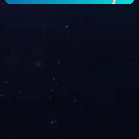
电话：020-89857862
订货电话1：020-89857862（李小
产品信息
姐）
OEM服务
广东省外订货电话2：
13660745235（孔小姐）
技术支持
广州市订货电话3：18027426573（朱
先生）
销售网络
渠道（OEM/代理）：
13149396062（叶小姐）
大工业客户：13430287051（朱先
世界
生）
杯网
技术支持：17851716391（黄先生）
址大
海外渠道：18926228736 （房小姐）
全_世
界杯
网站网页
|
米兰电竞
|
MK电竞
|
九游j9官网入口（中国）官方
网站
|
MK官方网页版
|
mksports
|
开云体验app官方入口_开云
（中国）
|
星空体育全站_星空(中国)
|
J9体育（China）有限责
任公司官网
|
Copyright 2020 开云体育 ALL RIGHTS RESERVED
粤ICP备2021103571