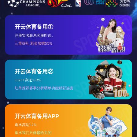
存
产品参数
PCR/RT-
CAS号
001-
分子量
13.7
PCR系
纯度
≥60
列
比活性
&gt5
保存条件
长期
电泳和
DNase
未检
DNA
下载资源
Marker
说明书
环境核
RNase A性能验证报告
酸控制
更多详细信息